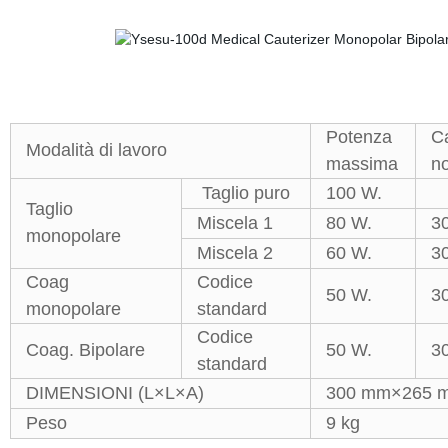
Potenza
C
Modalità di lavoro
massima
n
Taglio puro
100 W.
Taglio
Miscela 1
80 W.
3
monopolare
Miscela 2
60 W.
3
Coag
Codice
50 W.
3
monopolare
standard
Codice
Coag. Bipolare
50 W.
3
standard
DIMENSIONI (L×L×A)
300 mm×265 
Peso
9 kg