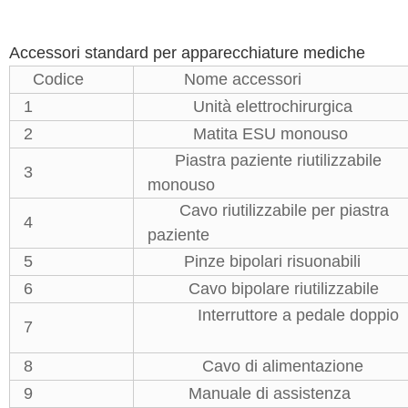
Accessori standard per apparecchiature mediche
Codice
Nome accessori
1
Unità elettrochirurgica
2
Matita ESU monouso
Piastra paziente riutilizzabile
3
monouso
Cavo riutilizzabile per piastra
4
paziente
5
Pinze bipolari risuonabili
6
Cavo bipolare riutilizzabile
Interruttore a pedale doppio
7
8
Cavo di alimentazione
9
Manuale di assistenza