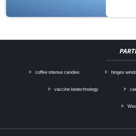
PART
coffee intense candies
hinges wind
vaccine biotechnology
car
Woo