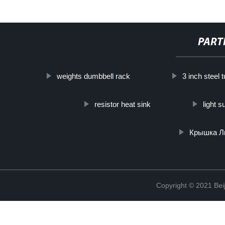
PART
weights dumbbell rack
3 inch steel 
resistor heat sink
light s
Крышка Л
Copyright © 2021 Beij