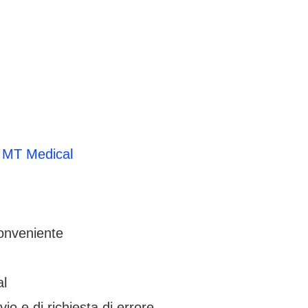
a MT Medical
, conveniente
nual
io e di richiesta di errore